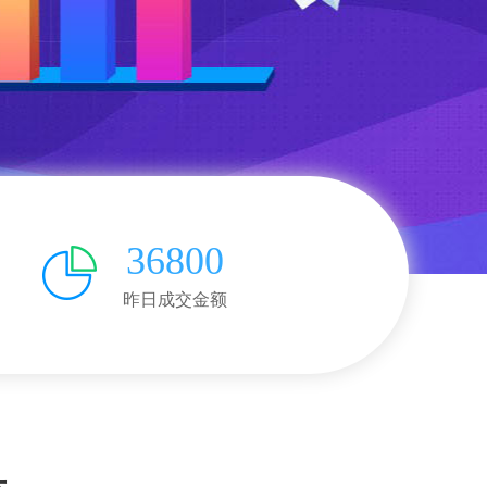
36800
昨日成交金额
具