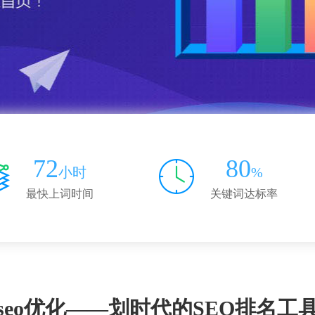
72
80
小时
%
最快上词时间
关键词达标率
seo优化——划时代的SEO排名工